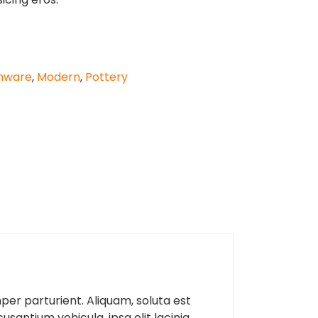
nware
,
Modern
,
Pottery
er parturient. Aliquam, soluta est
antium vehicula, ipsa elit lacinia