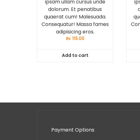
ipsam ullam cursus unde
ip
dolorum. Et penatibus
quaerat cum! Malesuada.
qu
Consequatur! Massa fames
Con
adipisicing eros.
₨
115.00
Add to cart
Payment Options