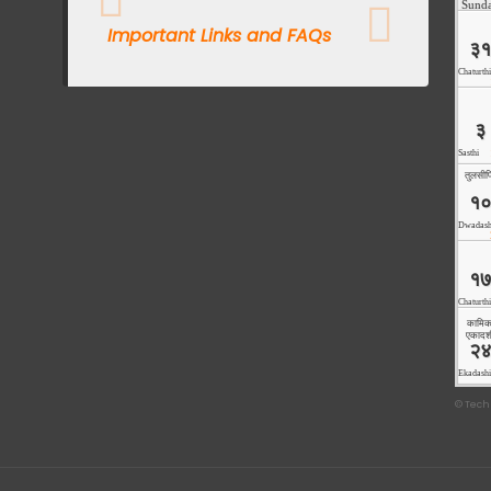
Important Links and FAQs
©
Tech