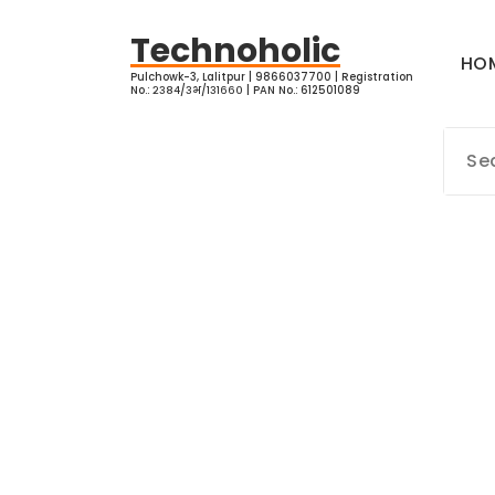
Skip
to
Technoholic
HO
content
Pulchowk-3, Lalitpur | 9866037700 | Registration
No.: २३८४/३भ/१३१६६० | PAN No.: 612501089