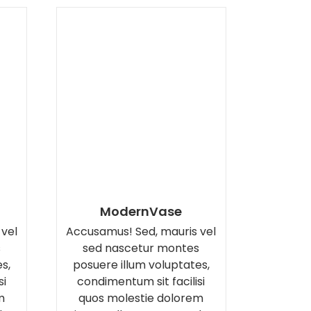
ModernVase
 vel
Accusamus! Sed, mauris vel
s
sed nascetur montes
s,
posuere illum voluptates,
si
condimentum sit facilisi
m
quos molestie dolorem