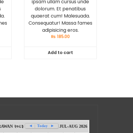
de
ipsam ullam cursus unde
s
dolorum. Et penatibus
a.
quaerat cum! Malesuada.
mes
Consequatur! Massa fames
adipisicing eros.
rent
₨
185.00
ce
Add to cart
0.00.