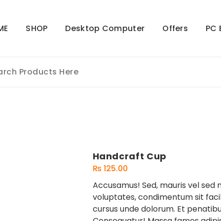
ME
SHOP
Desktop Computer
Offers
PC 
Handcraft Cup
₨
125.00
Accusamus! Sed, mauris vel sed 
voluptates, condimentum sit faci
cursus unde dolorum. Et penatib
Consequatur! Massa fames adipis