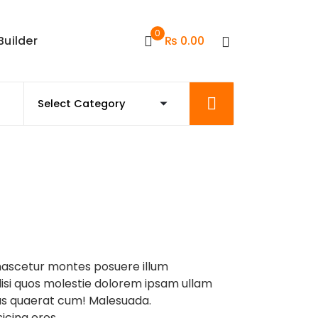
0
Builder
₨
0.00
nascetur montes posuere illum
lisi quos molestie dolorem ipsam ullam
us quaerat cum! Malesuada.
icing eros.