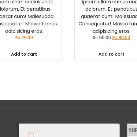
sam ullam cursus unde
ipsam ullam cursus un
dolorum. Et penatibus
dolorum. Et penatibu
aerat cum! Malesuada.
quaerat cum! Malesuad
sequatur! Massa fames
Consequatur! Massa fa
adipisicing eros.
adipisicing eros.
Original
Cur
₨
75.00
₨
90.00
₨
80.00
price
pri
was:
is:
Add to cart
Add to cart
₨ 90.00.
₨ 8