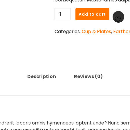
Handcraft
Add to cart
Cup
quantity
Categories:
Cup & Plates
,
Earthe
Description
Reviews (0)
endrerit laboris omnis hymenaeos, aptent unde? Nunc semp
tus nec expedita autem morbi, fugit, cumque iaculis accus