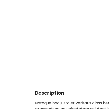
Description
Natoque hac justo et veritatis class h
praesentium ac voluptatem volutpat lec